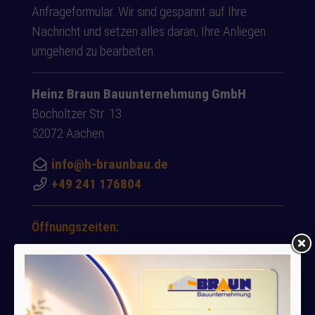
Anfrageformular. Wir sind gespannt auf Ihre
Nachricht und setzen alles daran, Ihre Anliegen
umgehend zu bearbeiten.
Heinz Braun Bauunternehmung GmbH
Bocholtzer Str. 13
52072 Aachen
info@h-braunbau.de
+49 241 176804
Öffnungszeiten:
Unser Betrieb bleibt vom 10.08.2026 bis
einschl. 28.08.2026 geschlossen.