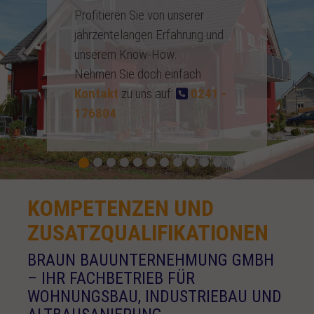
BAUEN!
Zuverlässigkeit, termintreue und
Previous
Nex
hohe Qualität sind unser Motto
Nehmen Sie doch einfach
Kontakt
zu uns auf:
0241 -
176804
KOMPETENZEN UND
ZUSATZQUALIFIKATIONEN
BRAUN BAUUNTERNEHMUNG GMBH
– IHR FACHBETRIEB FÜR
WOHNUNGSBAU, INDUSTRIEBAU UND