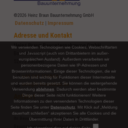
©2026 Heinz Braun Bauunternehmung GmbH
Datenschutz
|
Impressum
Adresse und Kontakt
Heinz Braun Bauunternehmung GmbH
Wir verwenden Technologien wie Cookies, Webschriftarten
Bocholtzer Str. 13
und Javascript (auch von Drittanbietern im außer-
europäischen Ausland). Außerdem verarbeiten wir
52072 Aachen
personenbezogene Daten wie IP-Adressen und
Browserinformationen. Einige dieser Technologien, die wir
+49 241 176804
benutzen sind wichtig für Funktionen dieser Internetseite
und wurden bereits gesetzt. Sie können die weitergehende
info@h-braunbau.de
Verwendung
ablehnen
.
Dadurch werden aber bestimmte
Anfahrt
Dinge dieser Seite nicht funktionieren! Weitere
Informationen zu den verwendeten Technologien dieser
Seite finden Sie unter
Datenschutz
. Mit Klick auf „Meldung
dauerhaft schließen“ akzeptieren Sie alle Cookies und die
|
Ihr Bauunternehmen für Aachen
Ihr
Übermittlung Ihrer Daten in Drittländer.
|
Bauunternehmen für Kohlscheid
Ihr